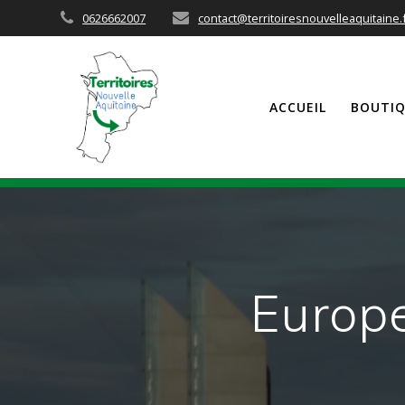
Passer
0626662007
contact@territoiresnouvelleaquitaine.
au
contenu
ACCUEIL
BOUTI
Europe