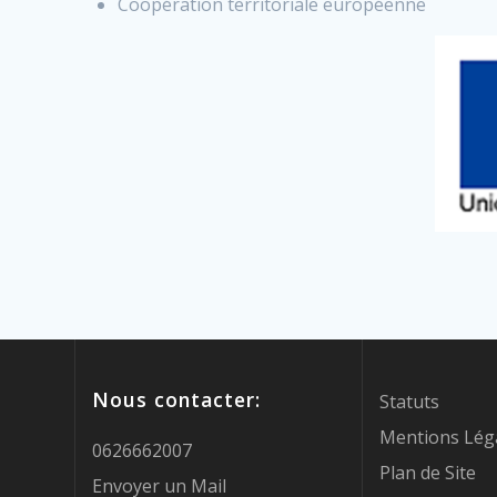
Coopération territoriale européenne
Nous contacter:
Statuts
Mentions Lég
0626662007
Plan de Site
Envoyer un Mail